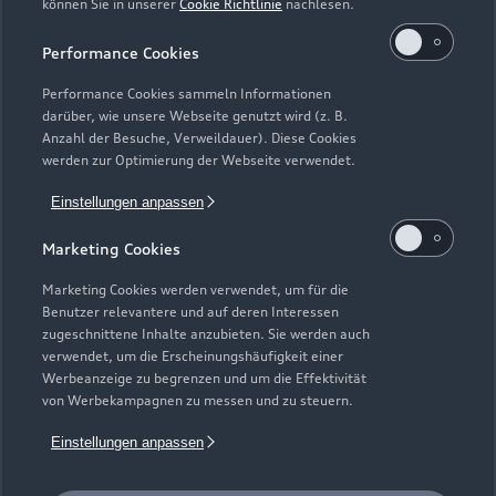
können Sie in unserer
Cookie Richtlinie
nachlesen.
Kaufen & leasen
Alle Modelle
Performance Cookies
Modelle vergleichen
Service & Zubehör
Performance Cookies sammeln Informationen
Neuwagensuche
darüber, wie unsere Webseite genutzt wird (z. B.
Elektromodelle
Anzahl der Besuche, Verweildauer). Diese Cookies
Gebrauchtwagensuche
Support
werden zur Optimierung der Webseite verwendet.
Saisonale Angebote
Plug-in-Hybride
Gebrauchtwagen
Einstellungen anpassen
Audi Services
Über Audi
Kundenservice
Finanzierung
Marketing Cookies
Garantie
Händlersuche
Aktionen & Angebote
Unternehmen
Marketing Cookies werden verwendet, um für die
Audi digital services
Benutzer relevantere und auf deren Interessen
Audi Code
Geschäftskunden
Karriere
zugeschnittene Inhalte anzubieten. Sie werden auch
myAudi
verwendet, um die Erscheinungshäufigkeit einer
Häufige Fragen (FAQ)
Investor Relations
Werbeanzeige zu begrenzen und um die Effektivität
© 2026 AUDI AG. Alle Rechte vorbehalten
von Werbekampagnen zu messen und zu steuern.
Audi Online Beratung
Presse & Media Center
Impressum
Rechtliches
Hinweisgebersystem
Einstellungen anpassen
Online-Terminvereinbarung
Datenschutz
Datenschutzinformation
Cookie-Einstellungen
Servicekontakt